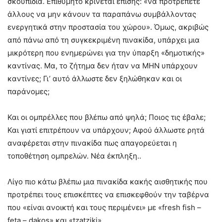
σκουπίδια. Επιθυμητό κρίνεται επίσης: «να προτρέπετε
άλλους να μην κάνουν τα παραπάνω συμβάλλοντας
ενεργητικά στην προστασία του χώρου». Όμως, ακριβώς
από πάνω από τη συγκεκριμένη πινακίδα, υπάρχει μια
μικρότερη που ενημερώνει για την ύπαρξη «δημοτικής»
καντίνας. Μα, το ζήτημα δεν ήταν να ΜΗΝ υπάρχουν
καντίνες; Γι’ αυτό άλλωστε δεν ξηλώθηκαν και οι
παράνομες;
Και οι ομπρέλλες που βλέπω από ψηλά; Ποιος τις έβαλε;
Και γιατί επιτρέπουν να υπάρχουν; Αφού άλλωστε ρητά
αναφέρεται στην πινακίδα πως απαγορεύεται η
τοποθέτηση ομπρελών. Νέα έκπληξη..
Λίγο πιο κάτω βλέπω μια πινακίδα κακής αισθητικής που
προτρέπει τους επισκέπτες να επισκεφθούν την ταβέρνα
που «είναι ανοικτή και τους περιμένει» με «fresh fish –
feta – dakos» και «tzatziki».