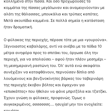
κολλημένα στην πίσσα. Και όσο προχωρούσες τα
κομμάτια της πίσσας μεγάλωναν και αναμειγνύονταν με
αλάτι της θάλασσας, μπουκάλια και τρύπιες καπότες.
Μετά σκουπίδια καμμένα. Σε πολλά σημεία η κατάσταση
ήταν δραματική.
Ο φύλακας της περιοχής, πέρασε τότε με μια «γουρούνα».
Ξέγνοιαστος καβαλάρης, αντί να ανέβει με τα πόδια 10
μέτρα ανηφόρα προς το σπιτάκι του, όργωσε όλη την
περιοχή, για να απολαύσει – αφού ήταν πλέον μεσημέρι –
τη μεσημεριανή ραστώνη του. Όλ’ αυτά ενώ σκαφάτοι
συνέχιζαν να καταφθάνουν, περνούσαν δίπλα από
λουόμενους και βενζινοκίνητες βάρκες του ταβερνιάρη
της περιοχής έκοβαν βόλτες και έψαχναν για
«επισκέπτες» που ήθελαν να φάνε μπριτζόλα και τζατζίκι.
Έχουν γνώση οι φύλακες, προφανώς. Όμως ο
συγκεκριμένος, σσσσσσσς…. ησυχία! μην τον ενοχλείτε:
κοιμάται…