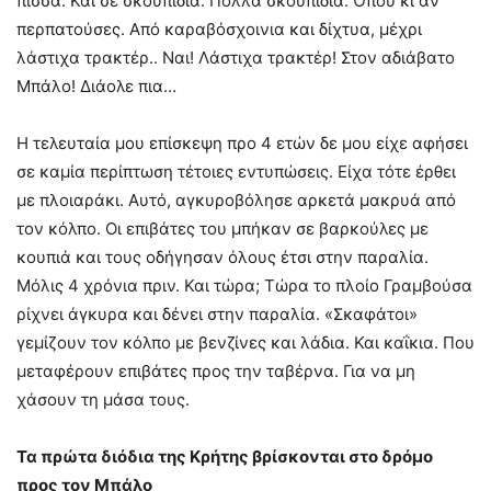
πίσσα. Και σε σκουπίδια. Πολλά σκουπίδια. Όπου κι αν
περπατούσες. Από καραβόσχοινια και δίχτυα, μέχρι
λάστιχα τρακτέρ.. Ναι! Λάστιχα τρακτέρ! Στον αδιάβατο
Μπάλο! Διάολε πια…
Η τελευταία μου επίσκεψη προ 4 ετών δε μου είχε αφήσει
σε καμία περίπτωση τέτοιες εντυπώσεις. Είχα τότε έρθει
με πλοιαράκι. Αυτό, αγκυροβόλησε αρκετά μακρυά από
τον κόλπο. Οι επιβάτες του μπήκαν σε βαρκούλες με
κουπιά και τους οδήγησαν όλους έτσι στην παραλία.
Μόλις 4 χρόνια πριν. Και τώρα; Τώρα το πλοίο Γραμβούσα
ρίχνει άγκυρα και δένει στην παραλία. «Σκαφάτοι»
γεμίζουν τον κόλπο με βενζίνες και λάδια. Και καΐκια. Που
μεταφέρουν επιβάτες προς την ταβέρνα. Για να μη
χάσουν τη μάσα τους.
Τα πρώτα διόδια της Κρήτης βρίσκονται στο δρόμο
προς τον Μπάλο