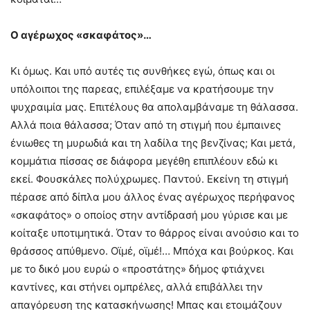
Ο αγέρωχος «σκαφάτος»…
Κι όμως. Και υπό αυτές τις συνθήκες εγώ, όπως και οι
υπόλοιποι της παρεας, επιλέξαμε να κρατήσουμε την
ψυχραιμία μας. Επιτέλους θα απολαμβάναμε τη θάλασσα.
Αλλά ποια θάλασσα; Όταν από τη στιγμή που έμπαινες
ένιωθες τη μυρωδιά και τη λαδίλα της βενζίνας; Και μετά,
κομμάτια πίσσας σε διάφορα μεγέθη επιπλέουν εδώ κι
εκεί. Φουσκάλες πολύχρωμες. Παντού. Εκείνη τη στιγμή
πέρασε από δίπλα μου άλλος ένας αγέρωχος περήφανος
«σκαφάτος» ο οποίος στην αντίδρασή μου γύρισε και με
κοίταξε υποτιμητικά. Όταν το θάρρος είναι ανούσιο και το
θράσσος απύθμενο. Οϊμέ, οϊμέ!… Μπόχα και βούρκος. Και
με το δικό μου ευρώ ο «προστάτης» δήμος φτιάχνει
καντίνες, και στήνει ομπρέλες, αλλά επιβάλλει την
απαγόρευση της κατασκήνωσης! Μπας και ετοιμάζουν