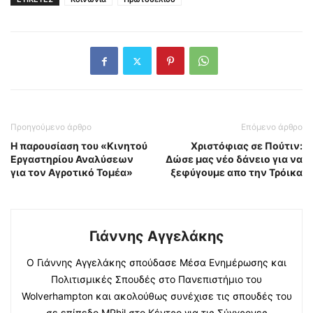
Προηγούμενο άρθρο
Επόμενο άρθρο
Η παρουσίαση του «Κινητού
Χριστόφιας σε Πούτιν:
Εργαστηρίου Αναλύσεων
Δώσε μας νέο δάνειο για να
για τον Αγροτικό Τομέα»
ξεφύγουμε απο την Τρόικα
Γιάννης Αγγελάκης
Ο Γιάννης Αγγελάκης σπούδασε Μέσα Ενημέρωσης και
Πολιτισμικές Σπουδές στο Πανεπιστήμιο του
Wolverhampton και ακολούθως συνέχισε τις σπουδές του
σε επίπεδο MPhil στο Κέντρο για τις Σύγχρονες