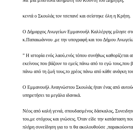
Με μια μπιστόλα ασημωτή του Κούντη του Δημήτρη,
κεντά ο Σκουλάς τον τσεπανέ και σείστηκε όλη η Κρήτη.
Ο Δήμαρχος Ανωγείων Εμμανουήλ Καλλέργης μίλησε στους
κ.Παπαιωάννου ,με την υπογραφή και του Δήμου Ανωγεί
” H ιστορία ενός λαού,ενός τόπου συνήθως καθορίζεται 
εκείνους που βάζουν το εμείς πάνω από το εγώ τους,που βά
πάνω από τη ζωή τους,το χρέος πάνω από κάθε ανάγκη το
Ο Εμμανουήλ Αναγνώστου Σκουλάς ήταν ένας από αυτούς τ
υπηρετήσει τα μεγάλα ιδανικά.
Νέος από καλή γενιά, σπουδασμένος δάσκαλος, Συνειδητό
του,με στόχους και γνώσεις. Όταν είδε την κατάσταση πο
πλήρη συνείδηση για το τι θα ακολουθούσε ,παρακούοντα