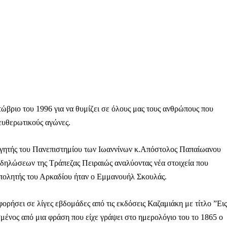
ληρώσουν. Και το σεβόμαστε.
η οικονομική κατάσταση, συνέχισε να μας διαβάζεις δωρεάν.
για όλους.
έ μας σήμερα. Ορίστε δύο καλοί λόγοι για να το κάνεις:
ώβριο του 1996 για να θυμίζει σε όλους μας τους ανθρώπους που
ευθερωτικούς αγώνες.
σχύει άμεσα την ποιότητα και την ανεξαρτησία της δημοσιογρ
 από έναν καφέ και η διαδικασία διαρκεί λιγότερο από 1 λεπτό
ηγητής του Πανεπιστημίου των Ιωαννίνων κ.Απόστολος Παπαίωανου
ις συνδρομητής ή δωρητής.
κδηλώσεων της Τράπεζας Πειραιώς αναλύοντας νέα στοιχεία που
ρπολητής του Αρκαδίου ήταν ο Εμμανουήλ Σκουλάς.
Γίνε συνδρομητής
ορήσει σε λίγες εβδομάδες από τις εκδόσεις Καζαμιάκη με τίτλο ”Εις
Σας ευχαριστούμε θερμά.
μένος από μια φράση που είχε γράψει στο ημερολόγιο του το 1865 ο