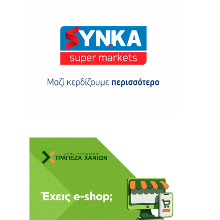
ης
 δωρεά