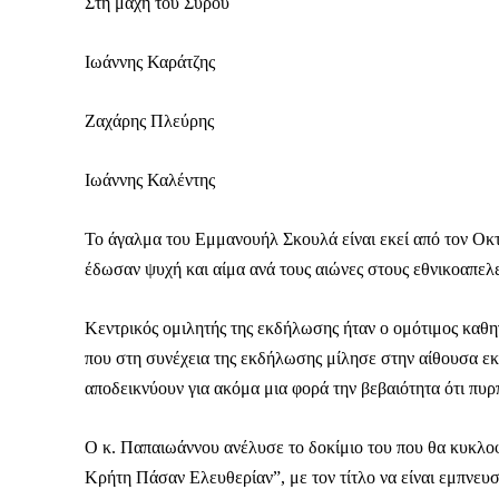
Στη μάχη του Συρού
Ιωάννης Καράτζης
Ζαχάρης Πλεύρης
Δεν μπορούν όλοι να π
Αν βρίσκεσαι σε δύσκολ
Ιωάννης Καλέντης
παραμένει προσβάσιμη 
Αν όμως μπορείς, στήριξ
Το άγαλμα του Εμμανουήλ Σκουλά είναι εκεί από τον Οκτ
έδωσαν ψυχή και αίμα ανά τους αιώνες στους εθνικοαπελ
Η στήριξή σου ενι
Κοστίζει λιγότερο
Κεντρικός ομιλητής της εκδήλωσης ήταν ο ομότιμος καθ
Επίλεξε σήμερα να γίνε
που στη συνέχεια της εκδήλωσης μίλησε στην αίθουσα ε
αποδεικνύουν για ακόμα μια φορά την βεβαιότητα ότι πυ
Ο κ. Παπαιωάννου ανέλυσε το δοκίμιο του που θα κυκλοφ
Κρήτη Πάσαν Ελευθερίαν”, με τον τίτλο να είναι εμπνευσ