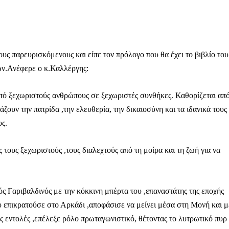
 παρευρισκόμενους και είπε τον πρόλογο που θα έχει το βιβλίο του
ων.Ανέφερε ο κ.Καλλέργης:
από ξεχωριστούς ανθρώπους σε ξεχωριστές συνθήκες. Καθορίζεται απ
ζουν την πατρίδα ,την ελευθερία, την δικαιοσύνη και τα ιδανικά τους
υς.
ους ξεχωριστούς ,τους διαλεχτούς από τη μοίρα και τη ζωή για να
ς Γαριβαλδινός με την κόκκινη μπέρτα του ,επαναστάτης της εποχής
υ επικρατούσε στο Αρκάδι ,αποφάσισε να μείνει μέσα στη Μονή και μ
ς εντολές ,επέλεξε ρόλο πρωταγωνιστικό, θέτοντας το λυτρωτικό πυρ