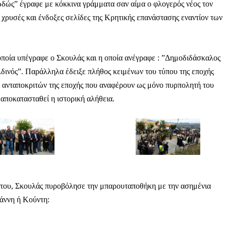
ωδώς” έγραφε με κόκκινα γράμματα σαν αίμα ο φλογερός νέος τον
ο χρυσές και ένδοξες σελίδες της Κρητικής επανάστασης εναντίον των
οποία υπέγραφε ο Σκουλάς και η οποία ανέγραφε : ”Δημοδιδάσκαλος
ινός”. Παράλληλα έδειξε πλήθος κειμένων του τύπου της εποχής
ν ανταποκριτών της εποχής που αναφέρουν ως μόνο πυρπολητή του
 αποκατασταθεί η ιστορική αλήθεια.
α του, Σκουλάς πυροβόλησε την μπαρουταποθήκη με την ασημένια
άννη ή Κούντη: