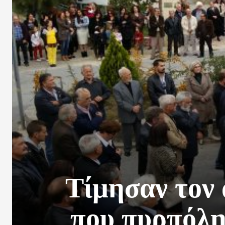
Τίμησαν τον
που πυρπόλη