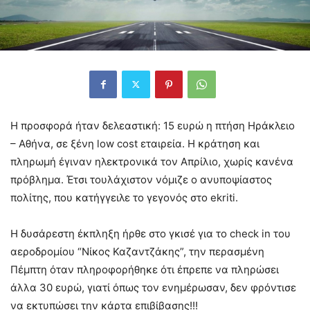
Η προσφορά ήταν δελεαστική: 15 ευρώ η πτήση Ηράκλειο
– Αθήνα, σε ξένη low cost εταιρεία. Η κράτηση και
πληρωμή έγιναν ηλεκτρονικά τον Απρίλιο, χωρίς κανένα
πρόβλημα. Έτσι τουλάχιστον νόμιζε ο ανυποψίαστος
πολίτης, που κατήγγειλε το γεγονός στο ekriti.
Η δυσάρεστη έκπληξη ήρθε στο γκισέ για το check in του
αεροδρομίου “Νίκος Καζαντζάκης”, την περασμένη
Πέμπτη όταν πληροφορήθηκε ότι έπρεπε να πληρώσει
άλλα 30 ευρώ, γιατί όπως τον ενημέρωσαν, δεν φρόντισε
να εκτυπώσει την κάρτα επιβίβασης!!!