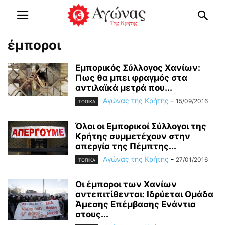
έμποροι
Εμπορικός Σύλλογος Χανίων:
Πως θα μπει φραγμός στα
αντιλαϊκά μετρά που...
Αγώνας της Κρήτης
-
15/09/2016
ΤΟΠΙΚΑ
Όλοι οι Εμπορικοί Σύλλογοι της
Κρήτης συμμετέχουν στην
απεργία της Πέμπτης...
Αγώνας της Κρήτης
-
27/01/2016
ΤΟΠΙΚΑ
Οι έμποροι των Χανίων
αντεπιτίθενται: Ιδρύεται Ομάδα
Άμεσης Επέμβασης Ενάντια
στους...