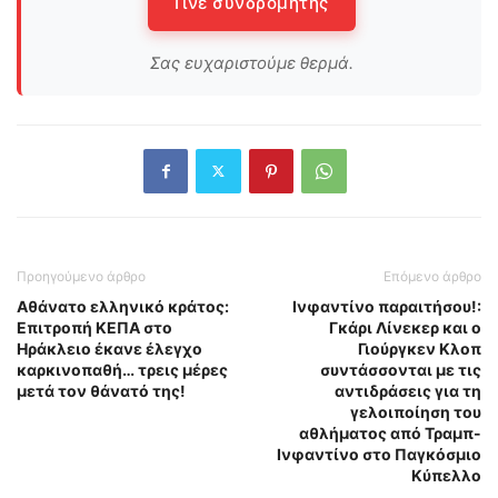
Γίνε συνδρομητής
Σας ευχαριστούμε θερμά.
Προηγούμενο άρθρο
Επόμενο άρθρο
Αθάνατο ελληνικό κράτος:
Ινφαντίνο παραιτήσου!:
Επιτροπή ΚΕΠΑ στο
Γκάρι Λίνεκερ και ο
Ηράκλειο έκανε έλεγχο
Γιούργκεν Κλοπ
καρκινοπαθή… τρεις μέρες
συντάσσονται με τις
μετά τον θάνατό της!
αντιδράσεις για τη
γελοιποίηση του
αθλήματος από Τραμπ-
Ινφαντίνο στο Παγκόσμιο
Κύπελλο