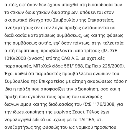
αυτές, εφ΄ όσον δεν έχουν υπαχθεί στη δικαιοδοσία των
τακτικών διοικητικών δικαστηρίων, υπόκεινται στον
ακυρωτικό έλεγχο του Συμβουλίου της Επικρατείας,
ανεξαρτήτως αν οι εν λόγω πράξεις εντάσσονται σε
διαδικασία καταρτίσεως συμβάσεως, ως και της φύσεως
της συμβάσεως αυτής, εφ΄ όσον πάντως, στην τελευταία
αυτή περίπτωση, προσβάλλονται από τρίτους (βλ. ΣτΕ
1016/2008 (αναστ.) επί της ΟΛΘ Α.Ε. με σχετικές
παραπομπές, ΜΠρΧαλκίδος 561/1988, ΕιρΠειρ 225/2009).
Έχει κριθεί ότι παραδεκτός προσβάλλεται ενώπιον του
Συμβουλίου της Επικρατείας με αίτηση ακυρώσεως τόσο η
ίδια η πράξη που αποφασίζει την αξιοποίηση, όσο και η
πράξη που εγκρίνει τους όρους του συναφούς
διαγωνισμού και της διαδικασίας του (ΣτΕ 1176/2008, για
την ιδιωτικοποίηση της μαρίνας Ζέας). Τέλος έχει
νομολογηθεί ειδικά σε σχέση με το ΤΑΙΠΕΔ, ότι
ανεξαρτήτως της φύσεώς του ως νομικού προσώπου