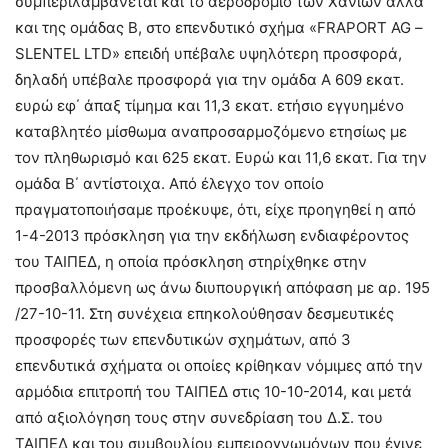
συμπεριλαμβάνεται και το αεροδρόμιο των Χανίων αλλά
και της ομάδας Β, στο επενδυτικό σχήμα «
FRAPORT AG
–
SLENTEL LTD
» επειδή υπέβαλε υψηλότερη προσφορά,
δηλαδή υπέβαλε προσφορά για την ομάδα Α 609 εκατ.
ευρώ εφ΄ άπαξ τίμημα και 11,3 εκατ. ετήσιο εγγυημένο
καταβλητέο μίσθωμα αναπροσαρμοζόμενο ετησίως με
τον πληθωρισμό και 625 εκατ. Ευρώ και 11,6 εκατ. Για την
ομάδα Β΄ αντίστοιχα. Από έλεγχο τον οποίο
πραγματοποιήσαμε προέκυψε, ότι, είχε προηγηθεί η από
1-4-2013 πρόσκληση για την εκδήλωση ενδιαφέροντος
του ΤΑΙΠΕΔ, η οποία πρόσκληση στηρίχθηκε στην
προσβαλλόμενη ως άνω διυπουργική απόφαση με αρ. 195
/27-10-11. Στη συνέχεια επηκολούθησαν δεσμευτικές
προσφορές των επενδυτικών σχημάτων, από 3
επενδυτικά σχήματα οι οποίες κρίθηκαν νόμιμες από την
αρμόδια επιτροπή του ΤΑΙΠΕΔ στις 10-10-2014, και μετά
από αξιολόγηση τους στην συνεδρίαση του Δ.Σ. του
ΤΑΙΠΕΔ και του συμβουλίου εμπειρογνωμόνων που έγινε